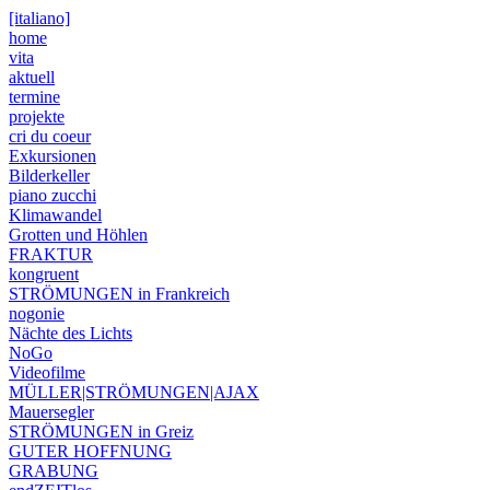
[italiano]
home
vita
aktuell
termine
projekte
cri du coeur
Exkursionen
Bilderkeller
piano zucchi
Klimawandel
Grotten und Höhlen
FRAKTUR
kongruent
STRÖMUNGEN in Frankreich
nogonie
Nächte des Lichts
NoGo
Videofilme
MÜLLER|STRÖMUNGEN|AJAX
Mauersegler
STRÖMUNGEN in Greiz
GUTER HOFFNUNG
GRABUNG