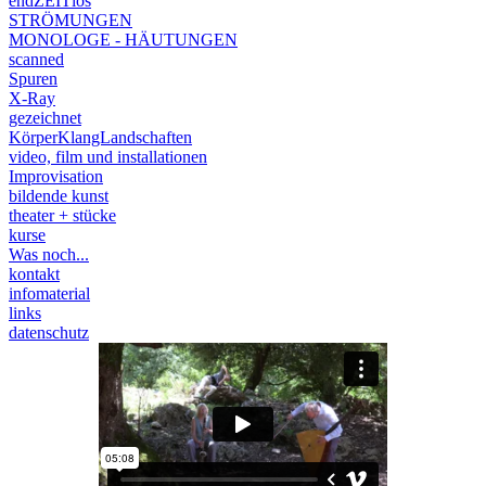
endZEITlos
STRÖMUNGEN
MONOLOGE - HÄUTUNGEN
scanned
Spuren
X-Ray
gezeichnet
KörperKlangLandschaften
video, film und installationen
Improvisation
bildende kunst
theater + stücke
kurse
Was noch...
kontakt
infomaterial
links
datenschutz